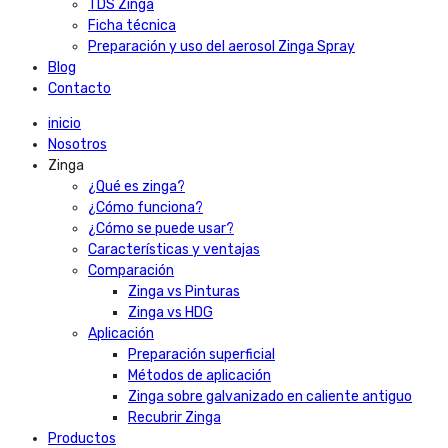
TDS Zinga
Ficha técnica
Preparación y uso del aerosol Zinga Spray
Blog
Contacto
inicio
Nosotros
Zinga
¿Qué es zinga?
¿Cómo funciona?
¿Cómo se puede usar?
Características y ventajas
Comparación
Zinga vs Pinturas
Zinga vs HDG
Aplicación
Preparación superficial
Métodos de aplicación
Zinga sobre galvanizado en caliente antiguo
Recubrir Zinga
Productos