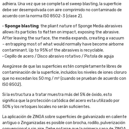
adhiera. Una vez que se completa el sweep blasting, la superficie
debe ser desempolvada con aire comprimido no contaminado de
acuerdo con la norma ISO 8502-3 (clase 2).
•
Sponge blasting
: the pliant nature of Sponge Media abrasives
allows its particles to flatten on impact, exposing the abrasive.
After leaving the surface, the media expands, creating a vacuum
– entrapping most of what would normally have become airborne
contaminant. Up to 95% of the abrasives is recyclable.
• Cepillo de acero / Disco abrasivo rotativo / Pistola de aguja
Asegúrese de que las superficies estén completamente libres de
contaminación de la superficie, incluidos los niveles de iones cloruro
que no excedan los 50 mg / m² (cuando se prueban de acuerdo con
ISO 8502).
Si la estructura a tratar muestra más del 5% de óxido, esto
significa que la protección catódica del acero esta utilizado por
50% y los retoques locales no serán suficientes.
La aplicación de ZINGA sobre superficies de galvanizado en caliente
antiguo o Zinganizadas es posible con brocha, rodillo, pulverización
convencional o sin aire. Debe notarse que la primera capa de ZINGA